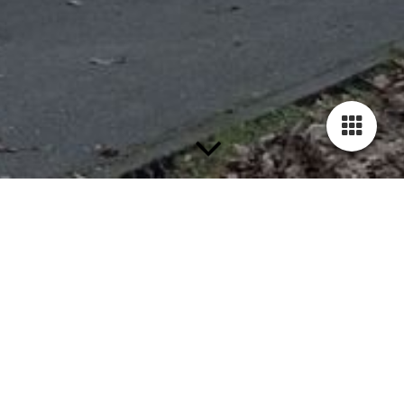
Über uns
Seit 1996 sind wir Ihr erfahrener und kompetenter Partner rund
um den Gerüstbau.
Als familiengeführtes Unternehmen legen wir großen Wert auf
den persönlichen Umgang mit unseren Kunden.
Jeder Auftrag wird genau nach Ihren Wünschen und
Anforderungen ausgeführt.
Es zeigt sich immer wieder, dass Termintreue, Zuverlässigkeit